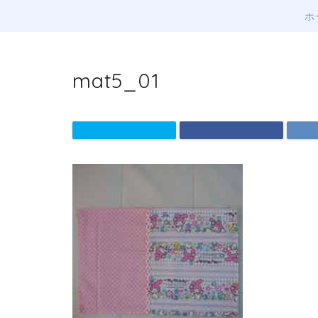
ホ
mat5_01