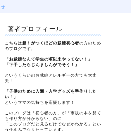
わせ
著者プロフィール
こちらは
超！がつくほどの裁縫初心者
の方のため
のブログです。
「お裁縫なんて学生の頃以来やってない！」
「下手したらじんましんがでそう！」
というくらいのお裁縫アレルギーの方でも大丈
夫！
「子供のために入園・入学グッズを手作りした
い！」
というママの気持ちを応援します！
このブログは「初心者の方」が「市販の本を見て
も作り方が分からない」のに
「このブログだと見るだけでなぜかわかる」とい
う仕組みでなりたっています。