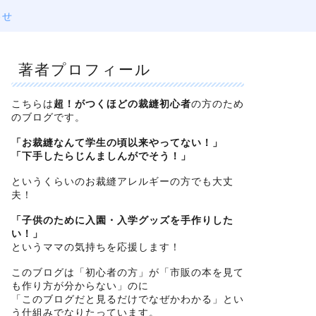
わせ
著者プロフィール
こちらは
超！がつくほどの裁縫初心者
の方のため
のブログです。
「お裁縫なんて学生の頃以来やってない！」
「下手したらじんましんがでそう！」
というくらいのお裁縫アレルギーの方でも大丈
夫！
「子供のために入園・入学グッズを手作りした
い！」
というママの気持ちを応援します！
このブログは「初心者の方」が「市販の本を見て
も作り方が分からない」のに
「このブログだと見るだけでなぜかわかる」とい
う仕組みでなりたっています。