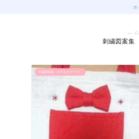
ホ
― C
刺繍図案集
刺繍図案集（キラキラマーク）