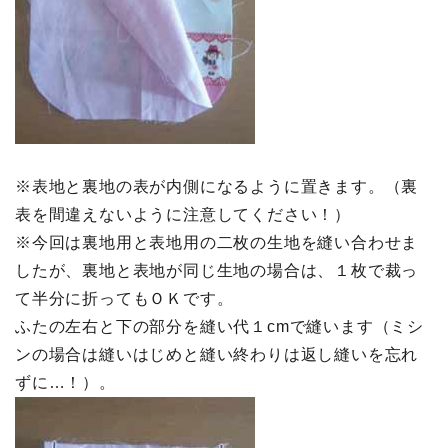
※表地と裏地の表が内側になるように置きます。（裏
表を間違えないように注意してください！）
※今回は裏地用と表地用の二枚の生地を縫い合わせま
したが、裏地と表地が同じ生地の場合は、１枚で裁っ
て半分に折ってもＯＫです。
ふたの左右と下の部分を縫い代１cmで縫います（ミシ
ンの場合は縫いはじめと縫い終わりは返し縫いを忘れ
ずに…！）。