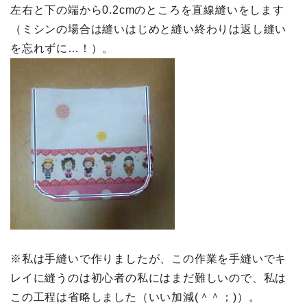
左右と下の端から0.2cmのところを直線縫いをします
（ミシンの場合は縫いはじめと縫い終わりは返し縫い
を忘れずに…！）。
※私は手縫いで作りましたが、この作業を手縫いでキ
レイに縫うのは初心者の私にはまだ難しいので、私は
この工程は省略しました（いい加減(＾＾；)）。