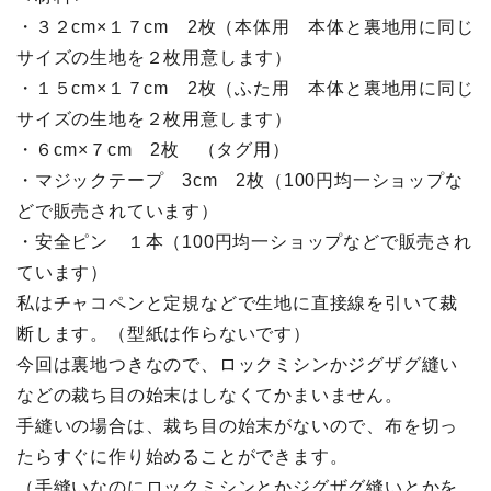
・３２cm×１７cm 2枚（本体用 本体と裏地用に同じ
サイズの生地を２枚用意します）
・１５cm×１７cm 2枚（ふた用 本体と裏地用に同じ
サイズの生地を２枚用意します）
・６cm×７cm 2枚 （タグ用）
・マジックテープ 3cm 2枚（100円均一ショップな
どで販売されています）
・安全ピン １本（100円均一ショップなどで販売され
ています）
私はチャコペンと定規などで生地に直接線を引いて裁
断します。（型紙は作らないです）
今回は裏地つきなので、ロックミシンかジグザグ縫い
などの裁ち目の始末はしなくてかまいません。
手縫いの場合は、裁ち目の始末がないので、布を切っ
たらすぐに作り始めることができます。
（手縫いなのにロックミシンとかジグザグ縫いとかを