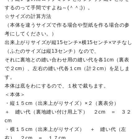
するのって手間ですよね～(＾＾;)）。
☆サイズの計算方法
（本体を違うサイズで作る場合や型紙を作る場合の参
考にしてください。）
出来上がりサイズが縦15センチ×横15センチ×マチなし
（ふたのサイズは縦13センチ）なので、
それに裏地との縫い合わせ用の縫い代を各1cm（裏表
で２cm）、左右の縫い代各１cm（計２cm）を足しま
す。
本体は底をわにするので、１枚で裁ちます。
＜本体＞
・縦１５cm（出来上がりサイズ）×２（裏表分）
＋ 縫い代（裏地縫い付け用上下） ２cm ＝ ３２
cm
・横１５cm（出来上がりサイズ） ＋ 縫い代（左
右） ２cm ＝ １７cm